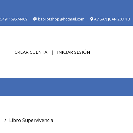
5491169574409
bapilotshop@hotmail.com
AV SAN JUAN 203 4 B
CREAR CUENTA
INICIAR SESIÓN
S
Libro Supervivencia