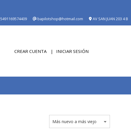
5491169574409
bapilotshop@hotmail.com
AV SAN JUAN 203 4 B
CREAR CUENTA
INICIAR SESIÓN