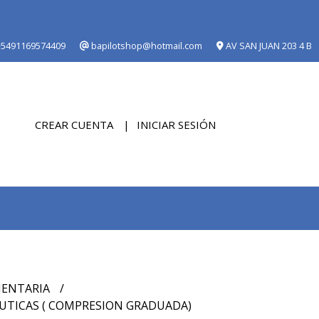
5491169574409
bapilotshop@hotmail.com
AV SAN JUAN 203 4 B
CREAR CUENTA
INICIAR SESIÓN
ENTARIA
UTICAS ( COMPRESION GRADUADA)