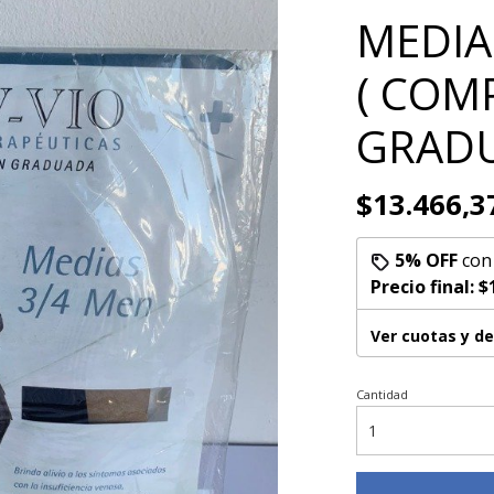
MEDIA
( COM
GRAD
$13.466,3
5% OFF
co
Precio final:
$
Ver cuotas y d
Cantidad