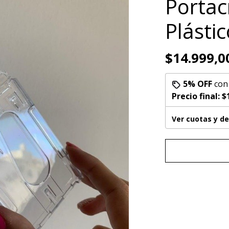
Portac
Plástic
$14.999,0
5% OFF
co
Precio final:
$
Ver cuotas y d