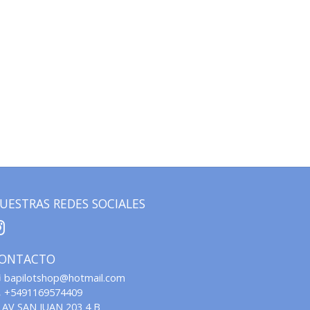
UESTRAS REDES SOCIALES
ONTACTO
bapilotshop@hotmail.com
+5491169574409
AV SAN JUAN 203 4 B