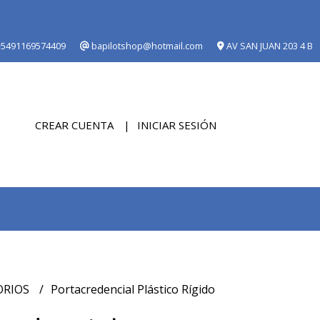
5491169574409
bapilotshop@hotmail.com
AV SAN JUAN 203 4 B
CREAR CUENTA
INICIAR SESIÓN
ORIOS
Portacredencial Plástico Rígido