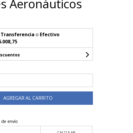
s Aeronáuticos
n
Transferencia
o
Efectivo
6.008,75
escuentos
AGREGAR AL CARRITO
 de envío
CALCULAR